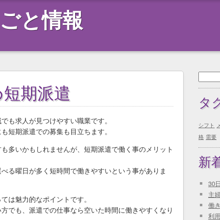
ごと情報
検
索:
め短期派遣
タ
域でも求人が見つけやすい職業です。
シフト
にも短期派遣での募集も目立ちます。
格
需要
方も多いかもしれませんが、短期派遣で働く事のメリット
新
選べる曜日が多く短時間で働きやすいという事がありま
3
主
っては魅力的なポイントです。
働
い方でも、派遣での仕事なら空いた時間に働きやすくなり
利