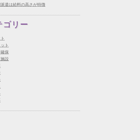
期派遣は給料の高さが特徴
テゴリー
フト
リット
材確保
護施設
事
裕
発
員
格
要