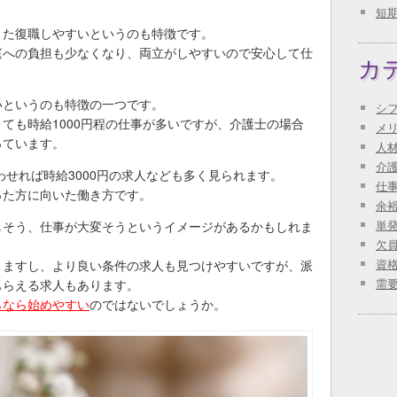
短
また復職しやすいというのも特徴です。
庭への負担も少なくなり、両立がしやすいので安心して仕
カ
いというのも特徴の一つです。
シ
ても時給1000円程の仕事が多いですが、介護士の場合
メ
っています。
人
介
わせれば時給3000円の求人なども多く見られます。
仕
った方に向いた働き方です。
余
単
しそう、仕事が大変そうというイメージがあるかもしれま
欠
資
りますし、より良い条件の求人も見つけやすいですが、派
需
もらえる求人もあります。
らなら始めやすい
のではないでしょうか。