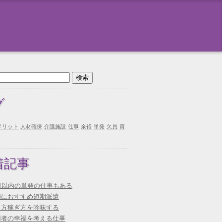
グ
メリット
人材確保
介護施設
仕事
余裕
単発
欠員
資
着記事
0日以内の単発の仕事もある
婦におすすめ短期派遣
き方稼ぎ方を吟味する
用者の幸福を考える仕事