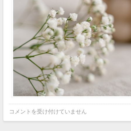
コメントを受け付けていません
主
婦
に
お