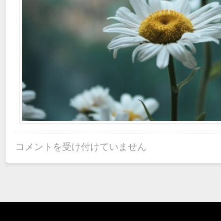
コメントを受け付けていません
働
き
方
稼
ぎ
方
を
吟