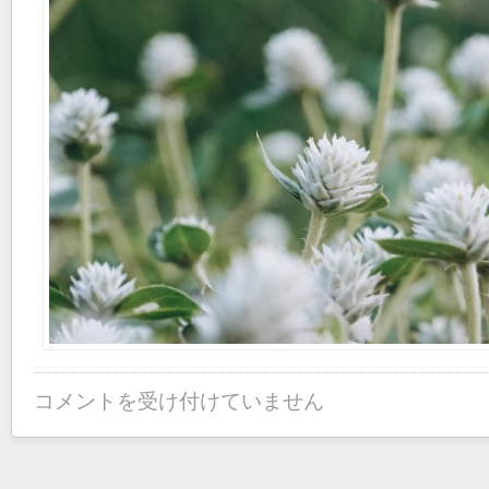
コメントを受け付けていません
利
用
者
の